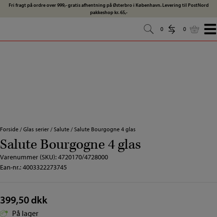
Hop
Fri fragt på ordre over 999,- gratis afhentning på Østerbro i København. Levering til PostNord
pakkeshop kr. 65,-
til
indholdet
0
0
0
0
Forside
/
Glas serier
/
Salute
/
Salute Bourgogne 4 glas
Salute Bourgogne 4 glas
Varenummer (SKU):
4720170/4728000
Ean-nr.: 4003322273745
399,50
dkk
På lager