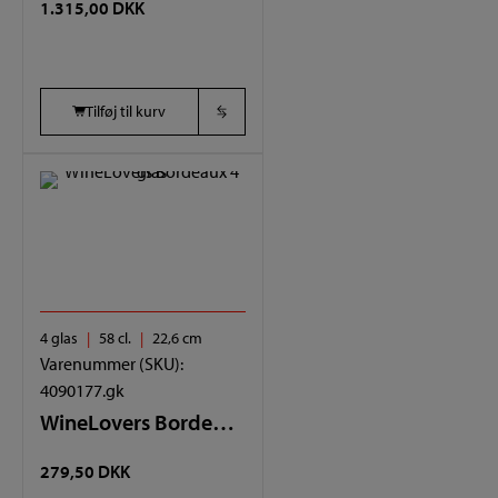
1.315,00
DKK
Tilføj til kurv
4 glas
58 cl.
22,6 cm
Varenummer (SKU):
4090177.gk
WineLovers Bordeaux 4 glas
279,50
DKK