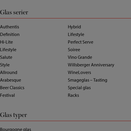
Glas serier
Authentis
Hybrid
Definition
Lifestyle
Hi-Lite
Perfect Serve
Lifestyle
Soiree
Salute
Vino Grande
Style
Willsberger Anniversary
Allround
WineLovers
Arabesque
Smageglas – Tasting
Beer Classics
Special glas
Festival
Racks
Glas typer
Bourgogne glas