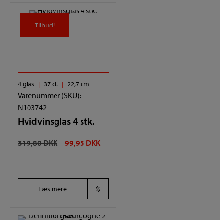
Tilbud!
Tilbud!
4 glas
37 cl.
22,7 cm
Varenummer (SKU):
N103742
Hvidvinsglas 4 stk.
DEN
DEN
319,80
DKK
99,95
DKK
OPRINDELIGE
AKTUELLE
PRIS
PRIS
VAR:
ER:
Læs mere
319,80 DKK.
99,95 DKK.