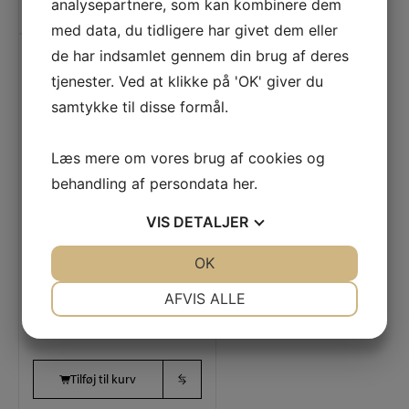
analysepartnere, som kan kombinere dem
med data, du tidligere har givet dem eller
de har indsamlet gennem din brug af deres
tjenester. Ved at klikke på 'OK' giver du
samtykke til disse formål.
Læs mere om vores brug af cookies og
behandling af persondata
her
.
12 glas
68 cl.
24 cm
Varenummer (SKU):
VIS
DETALJER
4328035
Hybrid Bordeaux 12 glas
JA
NEJ
OK
JA
NEJ
NØDVENDIGE
PRÆFERENCER
1.675,00
DKK
AFVIS ALLE
JA
NEJ
JA
NEJ
MARKETING
STATISTIK
Tilføj til kurv