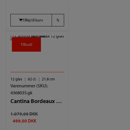
Tilføj til kurv
Tilbud!
Tilbud!
12 glas
62 cl.
21,8 cm
Varenummer (SKU):
4368035.gk
Cantina Bordeaux 12 glas UDGÅET
DEN
1.079,00
DKK
DEN
OPRINDELIGE
499,00
DKK
AKTUELLE
PRIS