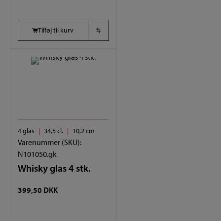
PRIS
VAR:
ER:
1.079,00 DKK.
Tilføj til kurv
499,00 DKK.
4 glas
34,5 cl.
10,2 cm
Varenummer (SKU):
N101050.gk
Whisky glas 4 stk.
399,50
DKK