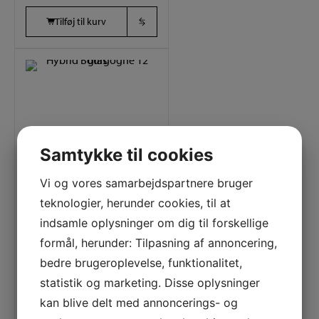
Tilføj til kurv
Samtykke til cookies
12 glas
84 cl.
24 cm
Varenummer (SKU):
Vi og vores samarbejdspartnere bruger
4328000
teknologier, herunder cookies, til at
Hybrid Bourgogne 12 glas
indsamle oplysninger om dig til forskellige
formål, herunder: Tilpasning af annoncering,
1.675,00
DKK
bedre brugeroplevelse, funktionalitet,
statistik og marketing. Disse oplysninger
kan blive delt med annoncerings- og
Tilføj til kurv