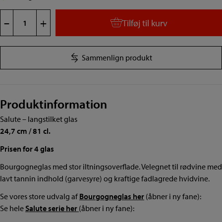
Salute
–
+
Tilføj til kurv
Bourgogne
4
glas
Sammenlign produkt
antal
Produktinformation
Salute – langstilket glas
24,7 cm / 81 cl.
Prisen for 4 glas
Bourgogneglas med stor iltningsoverflade. Velegnet til rødvine med
lavt tannin indhold (garvesyre) og kraftige fadlagrede hvidvine.
Se vores store udvalg af
Bourgogneglas her
(åbner i ny fane):
Se hele
Salute serie her
(åbner i ny fane):