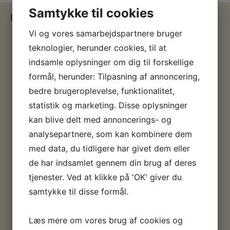
Samtykke til cookies
Information
Vi og vores samarbejdspartnere bruger
Handelsbetingelser
teknologier, herunder cookies, til at
Priser / Betaling
Erhvervskunde
indsamle oplysninger om dig til forskellige
Levering / Afhentning
formål, herunder: Tilpasning af annoncering,
Returnering
bedre brugeroplevelse, funktionalitet,
om GLAS
statistik og marketing. Disse oplysninger
om ANDET
kan blive delt med annoncerings- og
Opvask / Rengøring
analysepartnere, som kan kombinere dem
Garanti / Reklamation
med data, du tidligere har givet dem eller
de har indsamlet gennem din brug af deres
tjenester. Ved at klikke på 'OK' giver du
samtykke til disse formål.
Gavekort
Læs mere om vores brug af cookies og