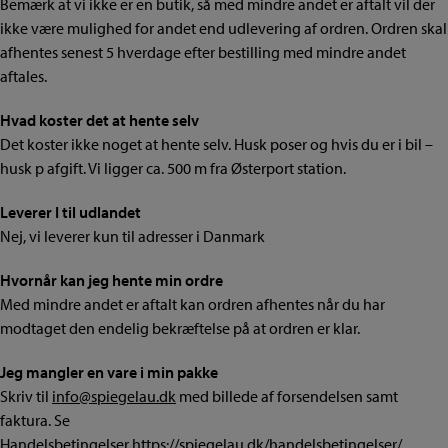
Bemærk at vi ikke er en butik, så med mindre andet er aftalt vil der
ikke være mulighed for andet end udlevering af ordren. Ordren skal
afhentes senest 5 hverdage efter bestilling med mindre andet
aftales.
Hvad koster det at hente selv
Det koster ikke noget at hente selv. Husk poser og hvis du er i bil –
husk p afgift. Vi ligger ca. 500 m fra Østerport station.
Leverer I til udlandet
Nej, vi leverer kun til adresser i Danmark
Hvornår kan jeg hente min ordre
Med mindre andet er aftalt kan ordren afhentes når du har
modtaget den endelig bekræftelse på at ordren er klar.
Jeg mangler en vare i min pakke
Skriv til
info@spiegelau.dk
med billede af forsendelsen samt
faktura. Se
Handelsbetingelser
https://spiegelau.dk/handelsbetingelser/