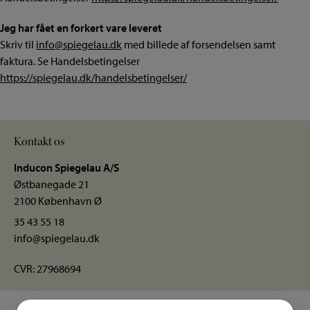
Jeg har fået en forkert vare leveret
Skriv til
info@spiegelau.dk
med billede af forsendelsen samt
faktura. Se Handelsbetingelser
https://spiegelau.dk/handelsbetingelser/
Kontakt os
Inducon Spiegelau A/S
Østbanegade 21
2100 København Ø
35 43 55 18
info@spiegelau.dk
CVR: 27968694