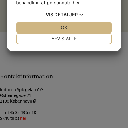
behandling af persondata
her
.
VIS
DETALJER
Kontakt os
JA
NEJ
OK
JA
NEJ
NØDVENDIGE
PRÆFERENCER
AFVIS ALLE
JA
NEJ
JA
NEJ
MARKETING
STATISTIK
Kontaktinformation
Inducon Spiegelau A/S
Østbanegade 21
2100 København Ø
Tlf:
+45 35 43 55 18
Skriv til os
her