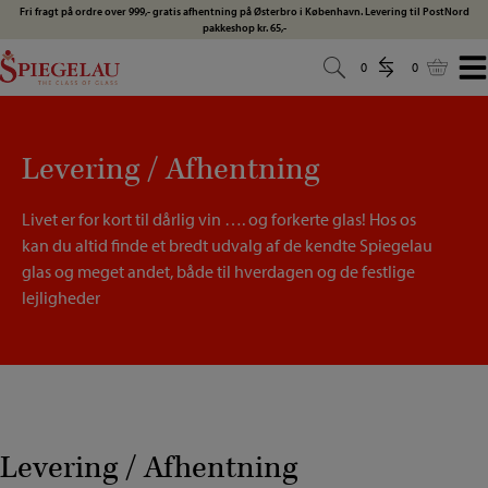
Hop
Fri fragt på ordre over 999,- gratis afhentning på Østerbro i København. Levering til PostNord
pakkeshop kr. 65,-
til
indholdet
0
0
0
0
Levering / Afhentning
Livet er for kort til dårlig vin …. og forkerte glas! Hos os
kan du altid finde et bredt udvalg af de kendte Spiegelau
glas og meget andet, både til hverdagen og de festlige
lejligheder
Levering / Afhentning