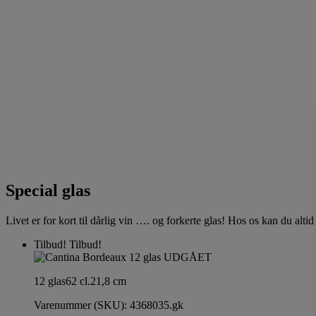
Special glas
Livet er for kort til dårlig vin …. og forkerte glas! Hos os kan du alti
Tilbud!
Tilbud!
12 glas
62 cl.
21,8 cm
Varenummer (SKU):
4368035.gk