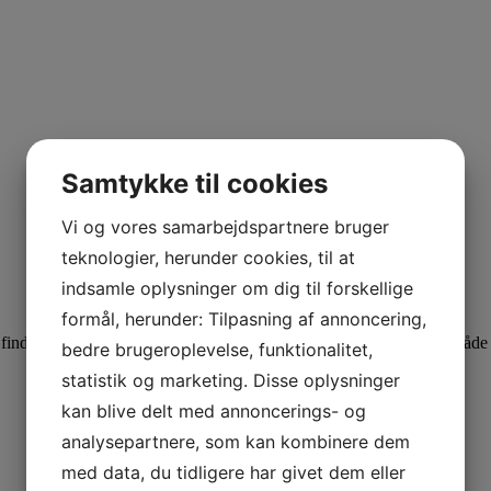
Samtykke til cookies
Vi og vores samarbejdspartnere bruger
teknologier, herunder cookies, til at
indsamle oplysninger om dig til forskellige
formål, herunder: Tilpasning af annoncering,
d finde et bredt udvalg af de kendte Spiegelau glas og meget andet, både 
bedre brugeroplevelse, funktionalitet,
statistik og marketing. Disse oplysninger
kan blive delt med annoncerings- og
analysepartnere, som kan kombinere dem
med data, du tidligere har givet dem eller