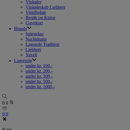
Vinkøler
Vinkøleskab Liebherr
Vintilbehør
Bestik og Knive
Gavekort
Brands
Spiegelau
Nachtmann
Laguiole Tradition
Liebherr
Yaxell
Lagersalg
under kr. 100,-
under kr. 200,-
under kr. 300,-
under kr. 500,-
under kr. 1000,-
0
0
0
0
Kurv