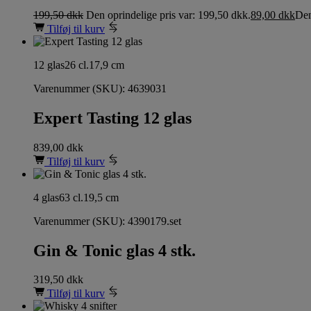
199,50
dkk
Den oprindelige pris var: 199,50 dkk.
89,00
dkk
Den
Tilføj til kurv
12 glas
26 cl.
17,9 cm
Varenummer (SKU):
4639031
Expert Tasting 12 glas
839,00
dkk
Tilføj til kurv
4 glas
63 cl.
19,5 cm
Varenummer (SKU):
4390179.set
Gin & Tonic glas 4 stk.
319,50
dkk
Tilføj til kurv