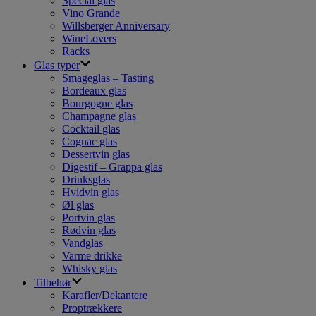
Special glas
Vino Grande
Willsberger Anniversary
WineLovers
Racks
Glas typer
Smageglas – Tasting
Bordeaux glas
Bourgogne glas
Champagne glas
Cocktail glas
Cognac glas
Dessertvin glas
Digestif – Grappa glas
Drinksglas
Hvidvin glas
Øl glas
Portvin glas
Rødvin glas
Vandglas
Varme drikke
Whisky glas
Tilbehør
Karafler/Dekantere
Proptrækkere