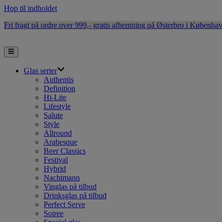
Hop til indholdet
Fri fragt på ordre over 999,- gratis afhentning på Østerbro i Københa
Glas serier
Authentis
Definition
Hi-Lite
Lifestyle
Salute
Style
Allround
Arabesque
Beer Classics
Festival
Hybrid
Nachtmann
Vinglas på tilbud
Drinksglas på tilbud
Perfect Serve
Soiree