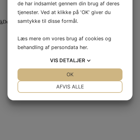
de har indsamlet gennem din brug af deres
tjenester. Ved at klikke på 'OK' giver du
samtykke til disse formål.
kk
Den aktuelle pris er: 499,00 dkk.
Læs mere om vores brug af cookies og
behandling af persondata
her
.
VIS
DETALJER
JA
NEJ
OK
JA
NEJ
NØDVENDIGE
PRÆFERENCER
AFVIS ALLE
JA
NEJ
JA
NEJ
MARKETING
STATISTIK