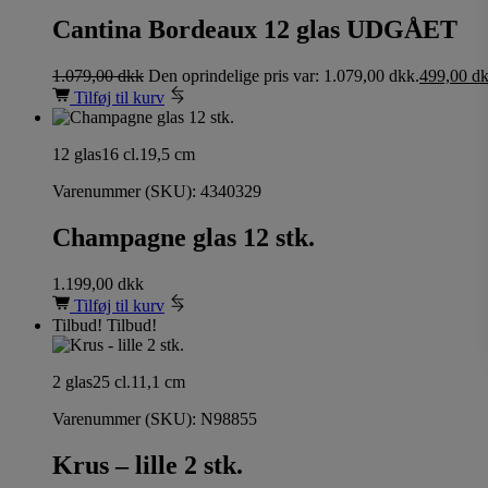
Cantina Bordeaux 12 glas UDGÅET
1.079,00
dkk
Den oprindelige pris var: 1.079,00 dkk.
499,00
d
Tilføj til kurv
12 glas
16 cl.
19,5 cm
Varenummer (SKU):
4340329
Champagne glas 12 stk.
1.199,00
dkk
Tilføj til kurv
Tilbud!
Tilbud!
2 glas
25 cl.
11,1 cm
Varenummer (SKU):
N98855
Krus – lille 2 stk.