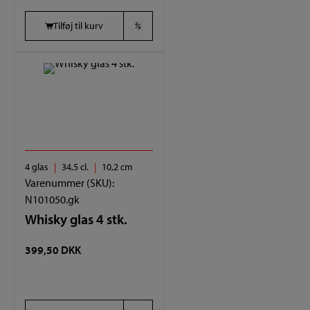
Tilføj til kurv
4 glas
34,5 cl.
10,2 cm
Varenummer (SKU):
N101050.gk
Whisky glas 4 stk.
399,50
DKK