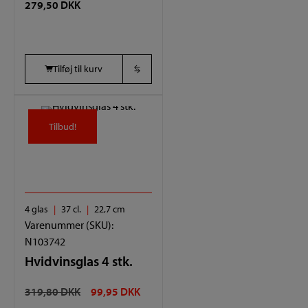
279,50
DKK
Tilføj til kurv
Tilbud!
Tilbud!
4 glas
37 cl.
22,7 cm
Varenummer (SKU):
N103742
Hvidvinsglas 4 stk.
DEN
DEN
319,80
DKK
99,95
DKK
OPRINDELIGE
AKTUELLE