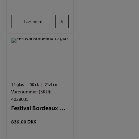
PRIS
PRIS
VAR:
ER:
Læs mere
319,80 DKK.
99,95 DKK.
12 glas
50 cl.
21,4 cm
Varenummer (SKU):
4028035
Festival Bordeaux 12 glas
839,00
DKK