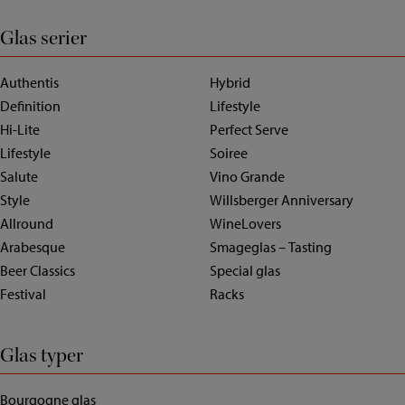
Glas serier
Authentis
Hybrid
Definition
Lifestyle
Hi-Lite
Perfect Serve
Lifestyle
Soiree
Salute
Vino Grande
Style
Willsberger Anniversary
Allround
WineLovers
Arabesque
Smageglas – Tasting
Beer Classics
Special glas
Festival
Racks
Glas typer
Bourgogne glas