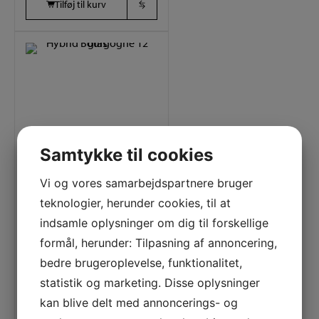
Tilføj til kurv
12 glas
84 cl.
24 cm
Samtykke til cookies
Varenummer (SKU):
4328000
Vi og vores samarbejdspartnere bruger
Hybrid Bourgogne 12 glas
teknologier, herunder cookies, til at
indsamle oplysninger om dig til forskellige
1.675,00
DKK
formål, herunder: Tilpasning af annoncering,
bedre brugeroplevelse, funktionalitet,
statistik og marketing. Disse oplysninger
Tilføj til kurv
kan blive delt med annoncerings- og