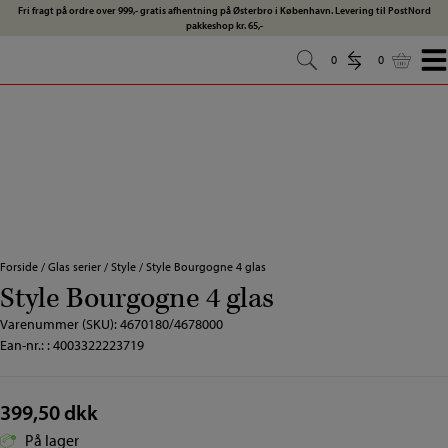
Hop
Fri fragt på ordre over 999,- gratis afhentning på Østerbro i København. Levering til PostNord
pakkeshop kr. 65,-
til
indholdet
0
0
0
0
Forside
/
Glas serier
/
Style
/
Style Bourgogne 4 glas
Style Bourgogne 4 glas
Varenummer (SKU):
4670180/4678000
Ean-nr.: : 4003322223719
399,50
dkk
På lager