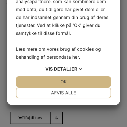
analysepartnere, som kan kombinere dem
med data, du tidligere har givet dem eller
Tilbud!
de har indsamlet gennem din brug af deres
Tilbud!
tjenester. Ved at klikke på 'OK' giver du
samtykke til disse formål.
Læs mere om vores brug af cookies og
12 glas
62 cl.
21,8 cm
behandling af persondata
her
.
Varenummer (SKU):
4368035.gk
VIS
DETALJER
Cantina Bordeaux 12 glas UDGÅET
JA
NEJ
OK
JA
NEJ
DEN
1.079,00
DKK
NØDVENDIGE
PRÆFERENCER
DEN
OPRINDELIGE
499,00
DKK
AFVIS ALLE
AKTUELLE
PRIS
JA
NEJ
JA
NEJ
PRIS
VAR:
MARKETING
STATISTIK
ER:
1.079,00 DKK.
Tilføj til kurv
499,00 DKK.