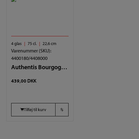
4 glas
75 cl.
22,6 cm
Varenummer (SKU):
4400180/4408000
Authentis Bourgogne 4 glas
439,00
DKK
Tilføj til kurv