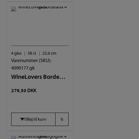
4 glas
58 cl.
22,6 cm
Varenummer (SKU):
4090177.gk
WineLovers Bordeaux 4 glas
279,50
DKK
Tilføj til kurv