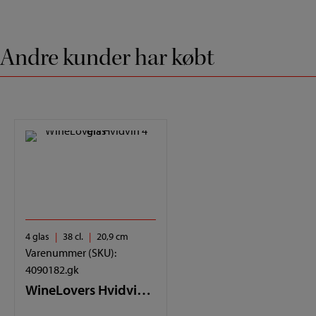
Andre kunder har købt
4 glas
38 cl.
20,9 cm
Varenummer (SKU):
4090182.gk
WineLovers Hvidvin 4 glas