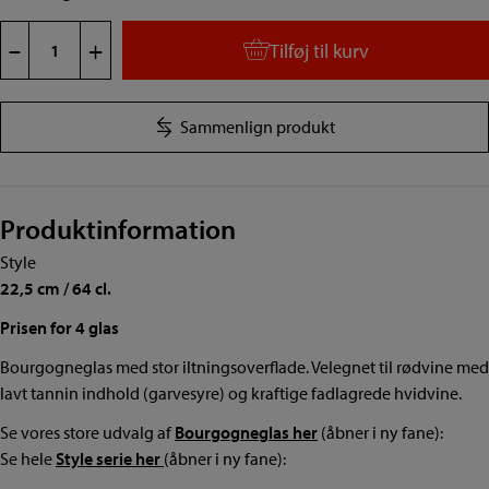
Style
–
+
Tilføj til kurv
Bourgogne
4
glas
Sammenlign produkt
antal
Produktinformation
Style
22,5 cm / 64 cl.
Prisen for 4 glas
Bourgogneglas med stor iltningsoverflade. Velegnet til rødvine med
lavt tannin indhold (garvesyre) og kraftige fadlagrede hvidvine.
Se vores store udvalg af
Bourgogneglas her
(åbner i ny fane):
Se hele
Style serie her
(åbner i ny fane):