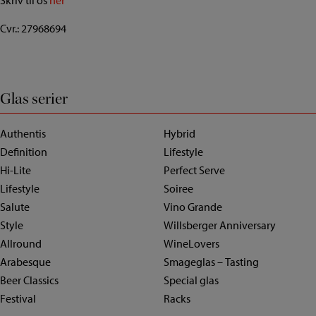
Skriv til os
her
Cvr.: 27968694
Glas serier
Authentis
Hybrid
Definition
Lifestyle
Hi-Lite
Perfect Serve
Lifestyle
Soiree
Salute
Vino Grande
Style
Willsberger Anniversary
Allround
WineLovers
Arabesque
Smageglas – Tasting
Beer Classics
Special glas
Festival
Racks