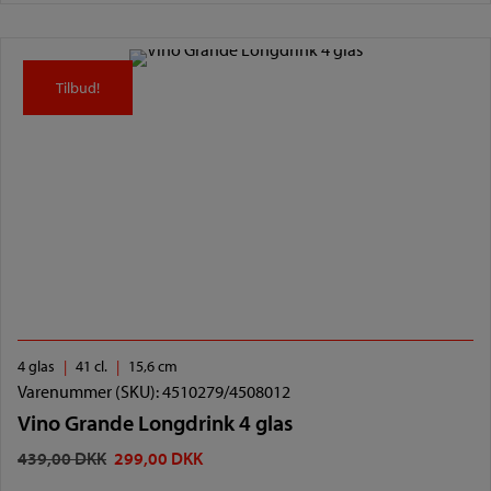
Tilbud!
Tilbud!
4 glas
41 cl.
15,6 cm
Varenummer (SKU):
4510279/4508012
Vino Grande Longdrink 4 glas
DEN
DEN
439,00
DKK
299,00
DKK
OPRINDELIGE
AKTUELLE