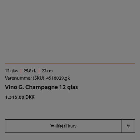
12 glas
25,8 cl.
23 cm
Varenummer (SKU):
4518029.gk
Vino G. Champagne 12 glas
1.315,00
DKK
Tilføj til kurv