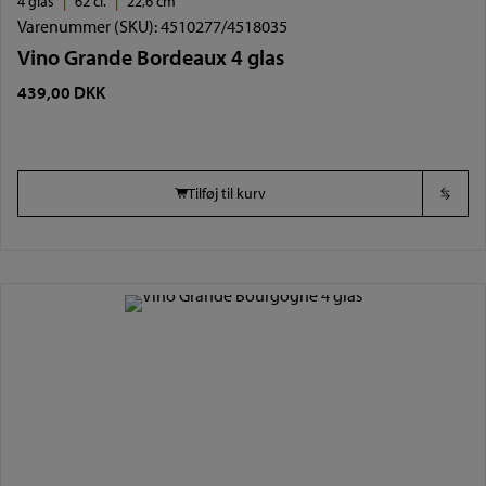
4 glas
62 cl.
22,6 cm
Varenummer (SKU):
4510277/4518035
Vino Grande Bordeaux 4 glas
439,00
DKK
Tilføj til kurv