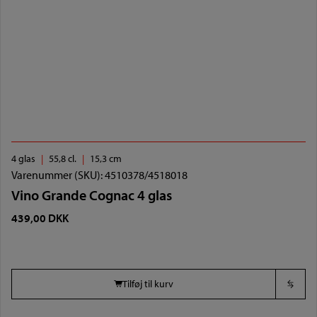
4 glas
55,8 cl.
15,3 cm
Varenummer (SKU):
4510378/4518018
Vino Grande Cognac 4 glas
439,00
DKK
Tilføj til kurv