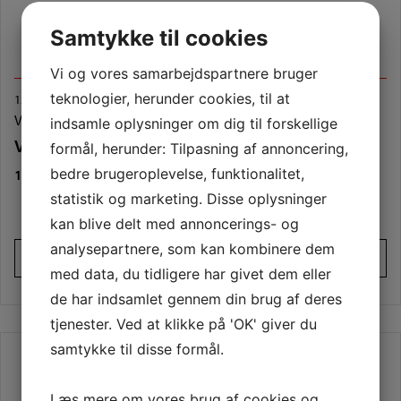
Samtykke til cookies
Vi og vores samarbejdspartnere bruger
teknologier, herunder cookies, til at
12 glas
31 cl.
14,6 cm
Varenummer (SKU):
4518013.gk
indsamle oplysninger om dig til forskellige
Vino Grande Highball 12 glas
formål, herunder: Tilpasning af annoncering,
bedre brugeroplevelse, funktionalitet,
1.199,00
DKK
statistik og marketing. Disse oplysninger
kan blive delt med annoncerings- og
analysepartnere, som kan kombinere dem
Tilføj til kurv
med data, du tidligere har givet dem eller
de har indsamlet gennem din brug af deres
tjenester. Ved at klikke på 'OK' giver du
samtykke til disse formål.
Læs mere om vores brug af cookies og