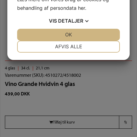
behandling af persondata
her
.
VIS
DETALJER
JA
NEJ
OK
JA
NEJ
NØDVENDIGE
PRÆFERENCER
AFVIS ALLE
JA
NEJ
JA
NEJ
MARKETING
STATISTIK
4 glas
34 cl.
21,1 cm
Varenummer (SKU):
4510272/4518002
Vino Grande Hvidvin 4 glas
439,00
DKK
Tilføj til kurv