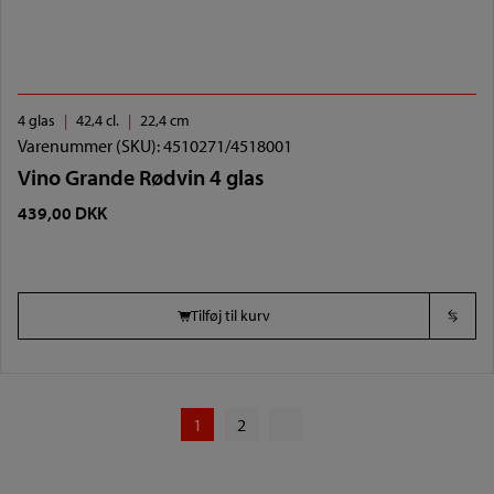
4 glas
42,4 cl.
22,4 cm
Varenummer (SKU):
4510271/4518001
Vino Grande Rødvin 4 glas
439,00
DKK
Tilføj til kurv
1
2