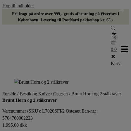
Hop til indholdet
Fri fragt på ordre over 999,- gratis afhentning på Østerbro i
København. Levering til PostNord pakkeshop kr. 65,-
0
0
0
0
Kurv
Forside
/
Bestik og Knive
/
Ostesæt
/
Brunt Horn og 2 stålkraver
Brunt Horn og 2 stålkraver
Varenummer (SKU):
L7020SFI/2 Ostesæt
Ean-nr.: :
5704760002223
1.995,00
dkk