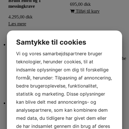
Brunt Horn og 1
695,00
dkk
messingkrave
Tilføj til kurv
4.295,00
dkk
Læs mere
Se alle produkter
Samtykke til cookies
Varenummer (SKU):
Varenummer (SKU):
Vi og vores samarbejdspartnere bruger
L7020FO/2 Gaffel
L7012SA/60 Champagne sabe
teknologier, herunder cookies, til at
Brunt horn/2 messingkraver
Champagnesabel
indsamle oplysninger om dig til forskellige
695,00
dkk
1.595,00
dkk
formål, herunder: Tilpasning af annoncering,
Tilføj til kurv
Tilføj til kurv
bedre brugeroplevelse, funktionalitet,
statistik og marketing. Disse oplysninger
kan blive delt med annoncerings- og
analysepartnere, som kan kombinere dem
Varenummer (SKU):
Varenummer (SKU):
L7025SDI Forskærersæt
L7021OLI/20 Brevkniv
med data, du tidligere har givet dem eller
Carbon Fiber og 2
Ibenholt og 2 stålkraver
de har indsamlet gennem din brug af deres
stålkraver