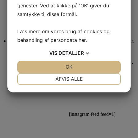
tjenester. Ved at klikke på 'OK' giver du
599,00
dkk
3.495,00
dkk
Tilføj til kurv
samtykke til disse formål.
Tilføj til kurv
Læs mere om vores brug af cookies og
behandling af persondata
her
.
Varenummer (SKU):
Y36002
Varenummer (SKU):
VIS
DETALJER
Yaxell
L7020SD/2 Forskærersæt
RAN Universalkniv 12 cm
Brunt Horn og 2 messingkr.
JA
NEJ
OK
JA
NEJ
949,00
dkk
1.995,00
dkk
NØDVENDIGE
PRÆFERENCER
AFVIS ALLE
Tilføj til kurv
Tilføj til kurv
JA
NEJ
JA
NEJ
MARKETING
STATISTIK
Bliv inspireret
[instagram-feed feed=1]
på Instagram