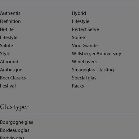
Authentis
Hybrid
Definition
Lifestyle
Hi-Lite
Perfect Serve
Lifestyle
Soiree
Salute
Vino Grande
Style
Willsberger Anniversary
Allround
WineLovers
Arabesque
Smageglas – Tasting
Beer Classics
Special glas
Festival
Racks
Glas typer
Bourgogne glas
Bordeaux glas
Rødvin glas