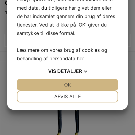
Oliventræ og 2 stålkraver
med data, du tidligere har givet dem eller
1.995,00
DKK
de har indsamlet gennem din brug af deres
tjenester. Ved at klikke på 'OK' giver du
samtykke til disse formål.
Tilføj til kurv
Læs mere om vores brug af cookies og
behandling af persondata
her
.
VIS
DETALJER
JA
NEJ
OK
JA
NEJ
NØDVENDIGE
PRÆFERENCER
AFVIS ALLE
JA
NEJ
JA
NEJ
MARKETING
STATISTIK