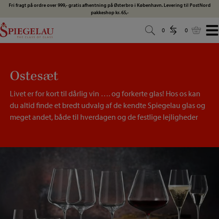
Hop
Fri fragt på ordre over 999,- gratis afhentning på Østerbro i København. Levering til PostNord
pakkeshop kr. 65,-
til
indholdet
0
0
0
0
Ostesæt
Livet er for kort til dårlig vin …. og forkerte glas! Hos os kan
du altid finde et bredt udvalg af de kendte Spiegelau glas og
meget andet, både til hverdagen og de festlige lejligheder