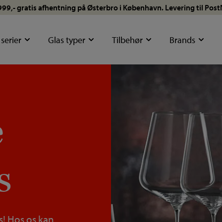
 999,- gratis afhentning på Østerbro i København. Levering til Pos
 serier
Glas typer
Tilbehør
Brands
e
s
as! Hos os kan