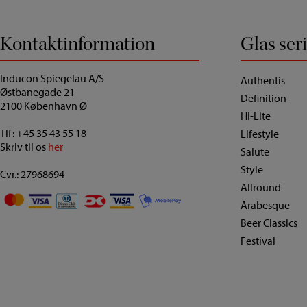
Kontaktinformation
Glas ser
Inducon Spiegelau A/S
Authentis
Østbanegade 21
Definition
2100 København Ø
Hi-Lite
Tlf:
+45 35 43 55 18
Lifestyle
Skriv til os
her
Salute
Style
Cvr.: 27968694
Allround
Arabesque
Beer Classics
Festival