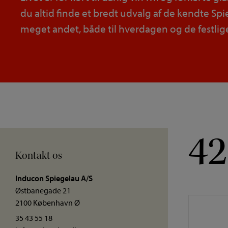
du altid finde et bredt udvalg af de kendte Sp
meget andet, både til hverdagen og de festlige
42
Kontakt os
Inducon Spiegelau A/S
Østbanegade 21
2100 København Ø
35 43 55 18