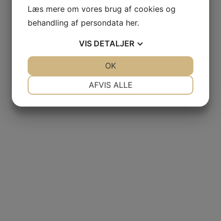
Læs mere om vores brug af cookies og
behandling af persondata
her
.
VIS
DETALJER
JA
NEJ
OK
JA
NEJ
NØDVENDIGE
PRÆFERENCER
AFVIS ALLE
JA
NEJ
JA
NEJ
MARKETING
STATISTIK