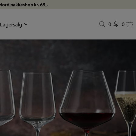
tNord pakkeshop kr. 65,-
0
0
Lagersalg
0
0