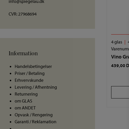
info@spiegelau.dk
CVR: 27968694
4 glas
Varenum
Information
Vino Gr
439,00
D
Handelsbetingelser
Priser / Betaling
Erhvervskunde
Levering / Afhentning
Returnering
om GLAS
om ANDET
Opvask / Rengøring
Garanti / Reklamation