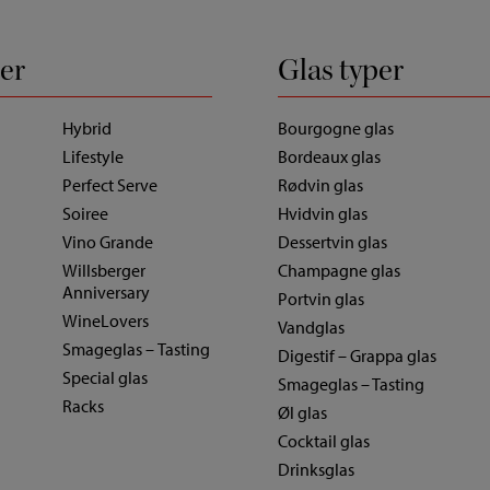
ier
Glas typer
Hybrid
Bourgogne glas
Lifestyle
Bordeaux glas
Perfect Serve
Rødvin glas
Soiree
Hvidvin glas
Vino Grande
Dessertvin glas
Willsberger
Champagne glas
Anniversary
Portvin glas
WineLovers
Vandglas
Smageglas – Tasting
Digestif – Grappa glas
Special glas
Smageglas – Tasting
Racks
Øl glas
Cocktail glas
Drinksglas