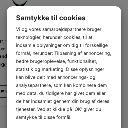
Samtykke til cookies
Vi og vores samarbejdspartnere bruger
teknologier, herunder cookies, til at
42,4 cl.
22,4 cm
indsamle oplysninger om dig til forskellige
mer (SKU):
4510271/4518001
formål, herunder: Tilpasning af annoncering,
ande Rødvin 4 glas
bedre brugeroplevelse, funktionalitet,
KK
statistik og marketing. Disse oplysninger
kan blive delt med annoncerings- og
analysepartnere, som kan kombinere dem
Tilføj til kurv
med data, du tidligere har givet dem eller
de har indsamlet gennem din brug af deres
tjenester. Ved at klikke på 'OK' giver du
samtykke til disse formål.