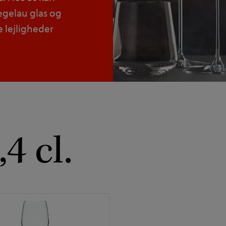
iegelau glas og
 lejligheder
,4 cl.