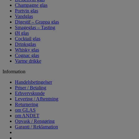
Champagne glas
Portvin glas
Vandglas
Digestif – Grappa glas
Smageglas – Tasting
Øl glas
Cocktail glas
Drinksglas
Whisky glas
Cognac glas
Varme drikke
Information
Handelsbetingelser
Priser / Betaling
Erhvervskunde
Levering / Afhentning
Returnering
om GLAS
om ANDET
Opvask / Rengøring
Garanti / Reklamation