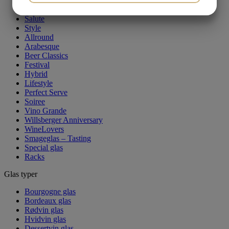
Hi-Lite
JA
NEJ
JA
NEJ
Lifestyle
Salute
MARKETING
STATISTIK
Style
Allround
Arabesque
Beer Classics
Festival
Hybrid
Lifestyle
Perfect Serve
Soiree
Vino Grande
Willsberger Anniversary
WineLovers
Smageglas – Tasting
Special glas
Racks
Glas typer
Bourgogne glas
Bordeaux glas
Rødvin glas
Hvidvin glas
Dessertvin glas