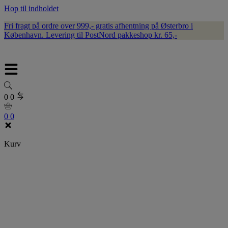
Hop til indholdet
Fri fragt på ordre over 999,- gratis afhentning på Østerbro i
København. Levering til PostNord pakkeshop kr. 65,-
0
0
0
0
Kurv