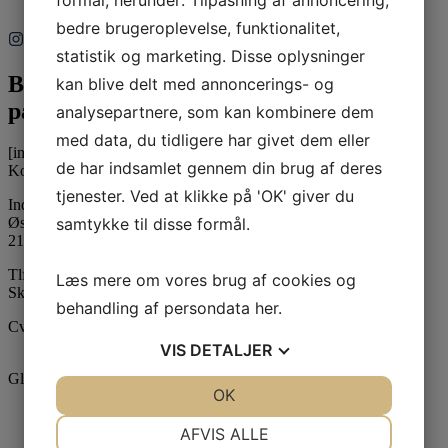
formål, herunder: Tilpasning af annoncering,
bedre brugeroplevelse, funktionalitet,
statistik og marketing. Disse oplysninger
Bliv inspireret
kan blive delt med annoncerings- og
på Instagram
analysepartnere, som kan kombinere dem
med data, du tidligere har givet dem eller
[instagram-feed feed=1]
de har indsamlet gennem din brug af deres
Kontaktinformation
tjenester. Ved at klikke på 'OK' giver du
Inducon Spiegelau A/S
samtykke til disse formål.
Østbanegade 21
2100 København Ø
Tlf:
+45 35 43 55 18
Læs mere om vores brug af cookies og
Skriv til os
her
behandling af persondata
her
.
Cvr.: 27968694
VIS
DETALJER
Glas serier
JA
NEJ
OK
JA
NEJ
Authentis
NØDVENDIGE
PRÆFERENCER
Definition
AFVIS ALLE