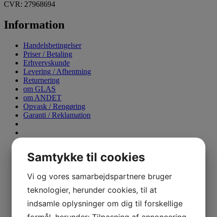
CVR: 27968694
Information
Handelsbetingelser
Priser / Betaling
Erhvervskunde
Levering / Afhentning
Returnering
om GLAS
om ANDET
Opvask / Rengøring
Garanti / Reklamation
Samtykke til cookies
Gavekort
Vi og vores samarbejdspartnere bruger
teknologier, herunder cookies, til at
indsamle oplysninger om dig til forskellige
Kontakt os