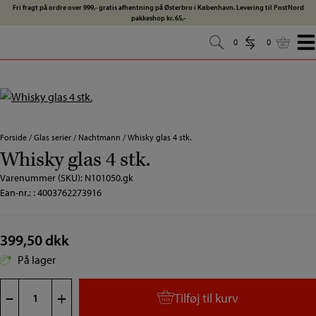
Hop
Fri fragt på ordre over 999,- gratis afhentning på Østerbro i København. Levering til PostNord
pakkeshop kr. 65,-
til
indholdet
0
0
0
0
Forside
/
Glas serier
/
Nachtmann
/
Whisky glas 4 stk.
Whisky glas 4 stk.
Varenummer (SKU):
N101050.gk
Ean-nr.: : 4003762273916
399,50
dkk
På lager
Whisky
–
+
Tilføj til kurv
glas