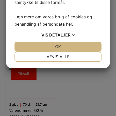
samtykke til disse formål.
Varenummer (SKU):
4328000
Hybrid Bourgogne 12 glas
Læs mere om vores brug af cookies og
behandling af persondata
her
.
1.675,00
DKK
VIS
DETALJER
JA
NEJ
OK
JA
NEJ
Tilføj til kurv
NØDVENDIGE
PRÆFERENCER
AFVIS ALLE
JA
NEJ
JA
NEJ
MARKETING
STATISTIK
Tilbud!
Tilbud!
2 glas
70 cl.
23,7 cm
Varenummer (SKU):