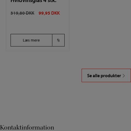
DEN
DEN
319,80
DKK
99,95
DKK
OPRINDELIGE
AKTUELLE
PRIS
PRIS
VAR:
ER:
Læs mere
319,80 DKK.
99,95 DKK.
Se alle produkter
Kontaktinformation