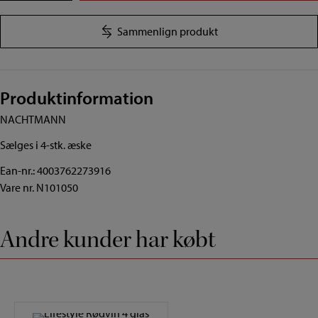
4
stk.
Sammenlign produkt
antal
Produktinformation
NACHTMANN
Sælges i 4-stk. æske
Ean-nr.: 4003762273916
Vare nr. N101050
Andre kunder har købt