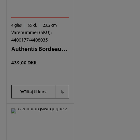
4 glas
65 cl.
23,2 cm
Varenummer (SKU):
4400177/4408035
Authentis Bordeaux 4 glas
439,00
DKK
Tilføj til kurv