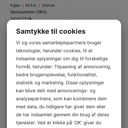
4 glas
63,5 cl.
23,8 cm
Varenummer (SKU):
1416177.gk
Wills.A. Bordeaux 4 glas
Samtykke til cookies
DEN
DEN
599,00
DKK
299,00
DKK
Vi og vores samarbejdspartnere bruger
OPRINDELIGE
AKTUELLE
teknologier, herunder cookies, til at
PRIS
PRIS
indsamle oplysninger om dig til forskellige
VAR:
ER:
Tilføj til kurv
599,00 DKK.
299,00 DKK.
formål, herunder: Tilpasning af annoncering,
bedre brugeroplevelse, funktionalitet,
statistik og marketing. Disse oplysninger
kan blive delt med annoncerings- og
analysepartnere, som kan kombinere dem
med data, du tidligere har givet dem eller
de har indsamlet gennem din brug af deres
tjenester. Ved at klikke på 'OK' giver du
12 glas
84 cl.
24 cm