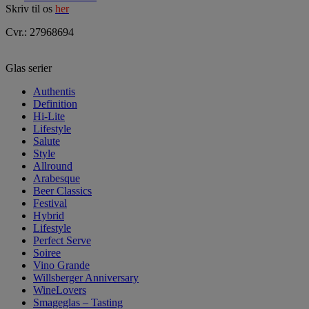
Skriv til os
her
Cvr.: 27968694
Glas serier
Authentis
Definition
Hi-Lite
Lifestyle
Salute
Style
Allround
Arabesque
Beer Classics
Festival
Hybrid
Lifestyle
Perfect Serve
Soiree
Vino Grande
Willsberger Anniversary
WineLovers
Smageglas – Tasting