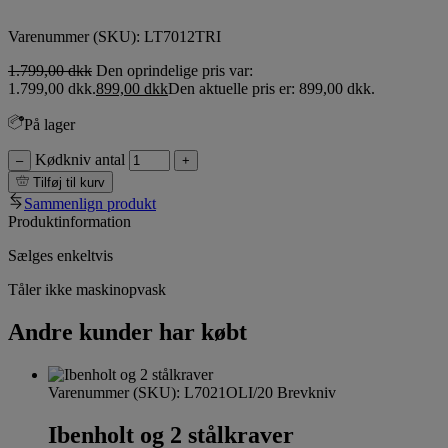
Varenummer (SKU):
LT7012TRI
1.799,00
dkk
Den oprindelige pris var:
1.799,00 dkk.
899,00
dkk
Den aktuelle pris er: 899,00 dkk.
På lager
Kødkniv antal
–
+
Tilføj til kurv
Sammenlign produkt
Produktinformation
Sælges enkeltvis
Tåler ikke maskinopvask
Andre kunder har købt
Varenummer (SKU):
L7021OLI/20 Brevkniv
Ibenholt og 2 stålkraver