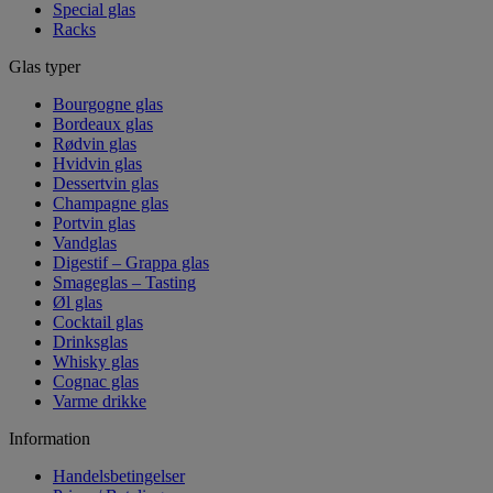
Special glas
Racks
Glas typer
Bourgogne glas
Bordeaux glas
Rødvin glas
Hvidvin glas
Dessertvin glas
Champagne glas
Portvin glas
Vandglas
Digestif – Grappa glas
Smageglas – Tasting
Øl glas
Cocktail glas
Drinksglas
Whisky glas
Cognac glas
Varme drikke
Information
Handelsbetingelser