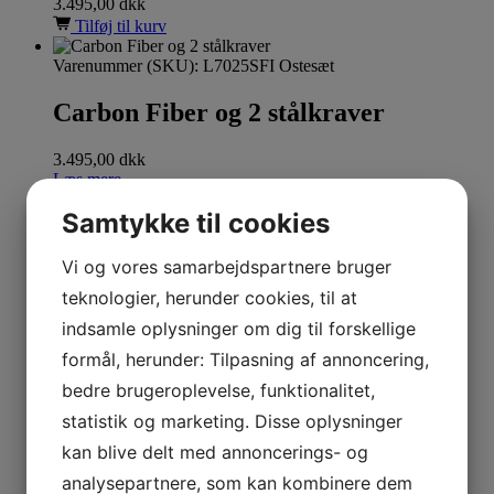
3.495,00
dkk
Tilføj til kurv
Varenummer (SKU):
L7025SFI Ostesæt
Carbon Fiber og 2 stålkraver
3.495,00
dkk
Læs mere
Samtykke til cookies
Varenummer (SKU):
L7020SF/3 Ostesæt
Sort Horn og 2 messingkraver
Vi og vores samarbejdspartnere bruger
teknologier, herunder cookies, til at
1.995,00
dkk
indsamle oplysninger om dig til forskellige
Tilføj til kurv
formål, herunder: Tilpasning af annoncering,
Varenummer (SKU):
L7020CT/2 Kniv
bedre brugeroplevelse, funktionalitet,
Brunt Horn/2 messingkraver
statistik og marketing. Disse oplysninger
kan blive delt med annoncerings- og
695,00
dkk
analysepartnere, som kan kombinere dem
Tilføj til kurv