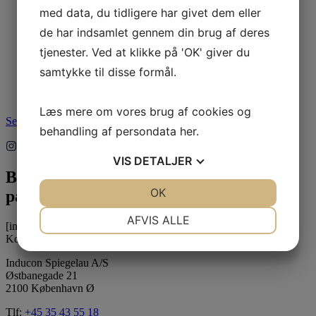
med data, du tidligere har givet dem eller
Varenummer (SKU):
L7020SDG/3 Forskærersæt
de har indsamlet gennem din brug af deres
Sort Horn og 1 messingkrave
tjenester. Ved at klikke på 'OK' giver du
samtykke til disse formål.
4.295,00
dkk
Læs mere
Læs mere om vores brug af cookies og
Se alle produkter
behandling af persondata
her
.
VIS
DETALJER
Bliv inspireret
JA
NEJ
OK
JA
NEJ
på Instagram
NØDVENDIGE
PRÆFERENCER
AFVIS ALLE
[instagram-feed feed=1]
Kontaktinformation
JA
NEJ
JA
NEJ
Inducon Spiegelau A/S
MARKETING
STATISTIK
Østbanegade 21
2100 København Ø
Tlf:
+45 35 43 55 18