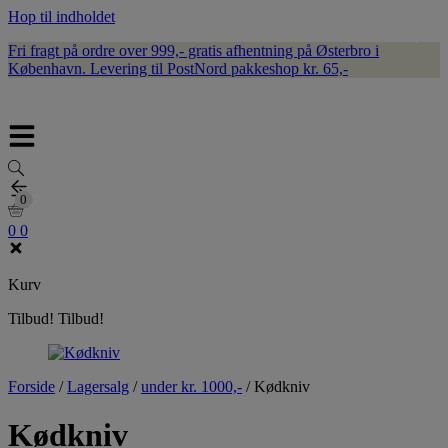
Hop til indholdet
Fri fragt på ordre over 999,- gratis afhentning på Østerbro i
København. Levering til PostNord pakkeshop kr. 65,-
0
0
0
0
Kurv
Tilbud!
Tilbud!
Forside
/
Lagersalg
/
under kr. 1000,-
/
Kødkniv
Kødkniv