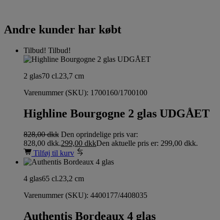
Andre kunder har købt
Tilbud!
Tilbud!
2 glas
70 cl.
23,7 cm
Varenummer (SKU):
1700160/1700100
Highline Bourgogne 2 glas UDGÅET
828,00
dkk
Den oprindelige pris var:
828,00 dkk.
299,00
dkk
Den aktuelle pris er: 299,00 dkk.
Tilføj til kurv
4 glas
65 cl.
23,2 cm
Varenummer (SKU):
4400177/4408035
Authentis Bordeaux 4 glas