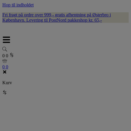
Hop til indholdet
Fri fragt på ordre over 999,- gratis afhentning på Østerbro i
København. Levering til PostNord pakkeshop kr. 65,-
0
0
0
0
Kurv