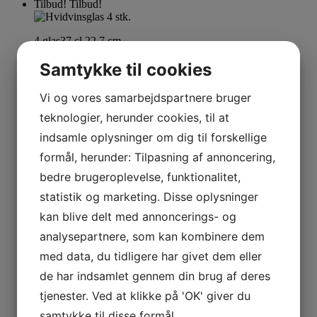
Tilbud!
Tilbud!
4 glas
37 cl.
22,7 cm
Varenummer (SKU):
N103742
Samtykke til cookies
Hvidvinsglas 4 stk.
Vi og vores samarbejdspartnere bruger
teknologier, herunder cookies, til at
319,80
dkk
Den oprindelige pris var:
indsamle oplysninger om dig til forskellige
319,80 dkk.
99,95
dkk
Den aktuelle pris er: 99,95 dkk.
Læs mere
formål, herunder: Tilpasning af annoncering,
bedre brugeroplevelse, funktionalitet,
12 glas
50 cl.
21,4 cm
statistik og marketing. Disse oplysninger
Varenummer (SKU):
4028035
kan blive delt med annoncerings- og
analysepartnere, som kan kombinere dem
Festival Bordeaux 12 glas
med data, du tidligere har givet dem eller
839,00
dkk
de har indsamlet gennem din brug af deres
Tilføj til kurv
tjenester. Ved at klikke på 'OK' giver du
Tilbud!
Tilbud!
samtykke til disse formål.