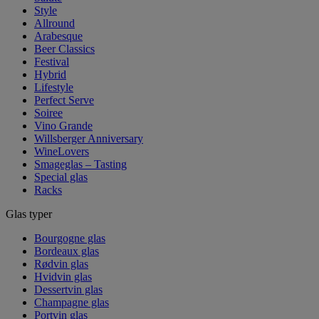
Style
Allround
Arabesque
Beer Classics
Festival
Hybrid
Lifestyle
Perfect Serve
Soiree
Vino Grande
Willsberger Anniversary
WineLovers
Smageglas – Tasting
Special glas
Racks
Glas typer
Bourgogne glas
Bordeaux glas
Rødvin glas
Hvidvin glas
Dessertvin glas
Champagne glas
Portvin glas