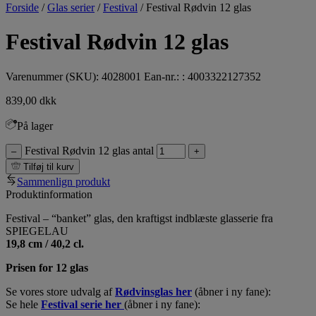
Forside
/
Glas serier
/
Festival
/
Festival Rødvin 12 glas
Festival Rødvin 12 glas
Varenummer (SKU):
4028001
Ean-nr.: : 4003322127352
839,00
dkk
På lager
Festival Rødvin 12 glas antal
–
+
Tilføj til kurv
Sammenlign produkt
Produktinformation
Festival – “banket” glas, den kraftigst indblæste glasserie fra
SPIEGELAU
19,8 cm / 40,2 cl.
Prisen for 12 glas
Se vores store udvalg af
Rødvinsglas her
(åbner i ny fane):
Se hele
Festival serie her
(åbner i ny fane):