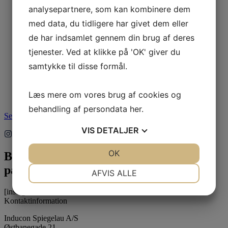
analysepartnere, som kan kombinere dem
599,00
dkk
med data, du tidligere har givet dem eller
Tilføj til kurv
de har indsamlet gennem din brug af deres
Varenummer (SKU):
L7020SFI/2 Ostesæt
tjenester. Ved at klikke på 'OK' giver du
Brunt Horn og 2 stålkraver
samtykke til disse formål.
1.995,00
dkk
Læs mere om vores brug af cookies og
Tilføj til kurv
behandling af persondata
her
.
Se alle produkter
VIS
DETALJER
JA
NEJ
OK
JA
NEJ
Bliv inspireret
på Instagram
NØDVENDIGE
PRÆFERENCER
AFVIS ALLE
JA
NEJ
JA
NEJ
[instagram-feed feed=1]
Kontaktinformation
MARKETING
STATISTIK
Inducon Spiegelau A/S
Østbanegade 21