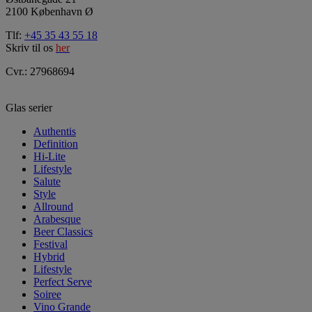
2100 København Ø
Tlf:
+45 35 43 55 18
Skriv til os
her
Cvr.: 27968694
Glas serier
Authentis
Definition
Hi-Lite
Lifestyle
Salute
Style
Allround
Arabesque
Beer Classics
Festival
Hybrid
Lifestyle
Perfect Serve
Soiree
Vino Grande