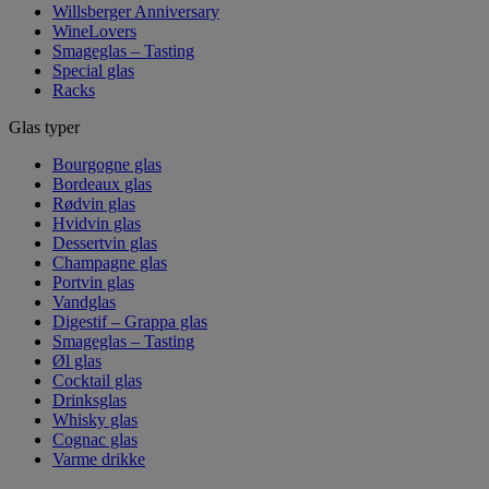
Willsberger Anniversary
WineLovers
Smageglas – Tasting
Special glas
Racks
Glas typer
Bourgogne glas
Bordeaux glas
Rødvin glas
Hvidvin glas
Dessertvin glas
Champagne glas
Portvin glas
Vandglas
Digestif – Grappa glas
Smageglas – Tasting
Øl glas
Cocktail glas
Drinksglas
Whisky glas
Cognac glas
Varme drikke