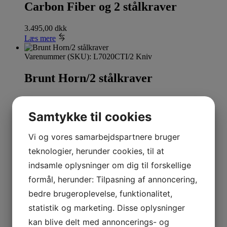
Carbon Fiber og 2 stålkraver
3.495,00
dkk
Læs mere
Varenummer (SKU):
L7020CTI/2 Kniv
Brunt Horn/2 stålkraver
695,00
dkk
Tilføj til kurv
Samtykke til cookies
Varenummer (SKU):
L7021SFI/26 Ostesæt
Vi og vores samarbejdspartnere bruger
Oliventræ og 2 stålkraver
teknologier, herunder cookies, til at
indsamle oplysninger om dig til forskellige
1.995,00
dkk
formål, herunder: Tilpasning af annoncering,
Tilføj til kurv
bedre brugeroplevelse, funktionalitet,
Varenummer (SKU):
L7020OLI/3 Brevkniv
statistik og marketing. Disse oplysninger
Sort Horn og 2 stålkraver
kan blive delt med annoncerings- og