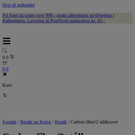
Hop til indholdet
Fri fragt på ordre over 999,- gratis afhentning på Østerbro i
København. Levering til PostNord pakkeshop kr. 65,-
0
0
0
0
Kurv
Forside
/
Bestik og Knive
/
Bestik
/
Carbon fiber/2 stålkraver