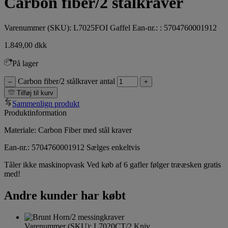
Carbon fiber/2 stålkraver
Varenummer (SKU):
L7025FOI Gaffel
Ean-nr.: : 5704760001912
1.849,00
dkk
På lager
Carbon fiber/2 stålkraver antal
–
+
Tilføj til kurv
Sammenlign produkt
Produktinformation
Materiale: Carbon Fiber med stål kraver
Ean-nr.: 5704760001912 Sælges enkeltvis
Tåler ikke maskinopvask Ved køb af 6 gafler følger trææsken gratis
med!
Andre kunder har købt
Varenummer (SKU):
L7020CT/2 Kniv