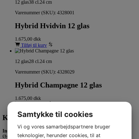
12 glas
38 cl.
24 cm
Varenummer (SKU):
4328001
Hybrid Hvidvin 12 glas
1.675,00
dkk
Tilføj til kurv
12 glas
28 cl.
24 cm
Varenummer (SKU):
4328029
Hybrid Champagne 12 glas
1.675,00
dkk
Tilføj til kurv
Samtykke til cookies
Kontakt os
Vi og vores samarbejdspartnere bruger
Inducon Spiegelau A/S
teknologier, herunder cookies, til at
Østbanegade 21