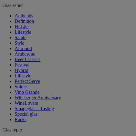
Glas serier
Authentis
Definition
Hi-Lite
Lifestyle
Salute
Style
Allround
Arabesque
Beer Classics
Festival
Hybrid
Lifestyle
Perfect Serve
Soiree
Vino Grande
Willsberger Anniversary
WineLovers
Smageglas – Tasting
Special glas
Racks
Glas typer