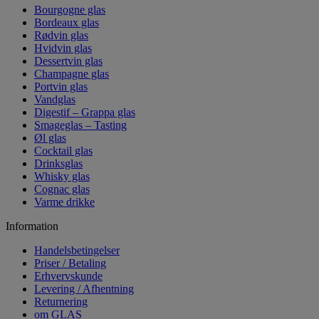
Bourgogne glas
Bordeaux glas
Rødvin glas
Hvidvin glas
Dessertvin glas
Champagne glas
Portvin glas
Vandglas
Digestif – Grappa glas
Smageglas – Tasting
Øl glas
Cocktail glas
Drinksglas
Whisky glas
Cognac glas
Varme drikke
Information
Handelsbetingelser
Priser / Betaling
Erhvervskunde
Levering / Afhentning
Returnering
om GLAS