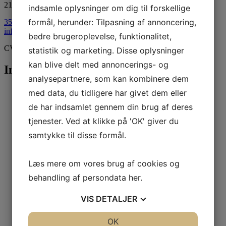
2100 København Ø
indsamle oplysninger om dig til forskellige
formål, herunder: Tilpasning af annoncering,
35 43 55 18
info@spiegelau.dk
bedre brugeroplevelse, funktionalitet,
CVR: 27968694
statistik og marketing. Disse oplysninger
kan blive delt med annoncerings- og
Information
analysepartnere, som kan kombinere dem
Handelsbetingelser
med data, du tidligere har givet dem eller
Priser / Betaling
de har indsamlet gennem din brug af deres
Erhvervskunde
Levering / Afhentning
tjenester. Ved at klikke på 'OK' giver du
Returnering
samtykke til disse formål.
om GLAS
om ANDET
Opvask / Rengøring
Læs mere om vores brug af cookies og
Garanti / Reklamation
behandling af persondata
her
.
VIS
DETALJER
Gavekort
JA
NEJ
OK
JA
NEJ