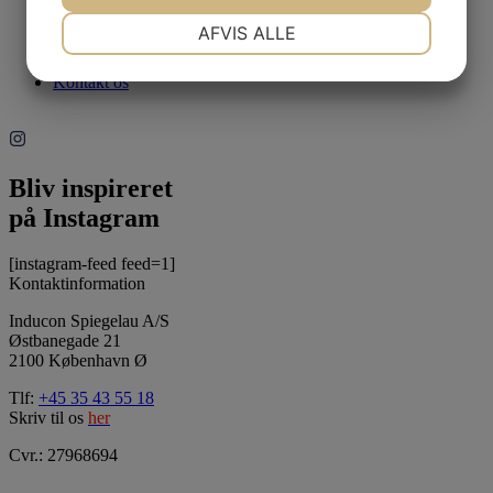
NØDVENDIGE
PRÆFERENCER
AFVIS ALLE
JA
NEJ
JA
NEJ
Kontakt os
MARKETING
STATISTIK
Bliv inspireret
på Instagram
[instagram-feed feed=1]
Kontaktinformation
Inducon Spiegelau A/S
Østbanegade 21
2100 København Ø
Tlf:
+45 35 43 55 18
Skriv til os
her
Cvr.: 27968694