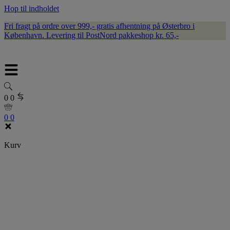
Hop til indholdet
Fri fragt på ordre over 999,- gratis afhentning på Østerbro i
København. Levering til PostNord pakkeshop kr. 65,-
0
0
0
0
Kurv