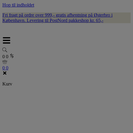
Hop til indholdet
Fri fragt på ordre over 999,- gratis afhentning på Østerbro i
København. Levering til PostNord pakkeshop kr. 65,-
0
0
0
0
Kurv