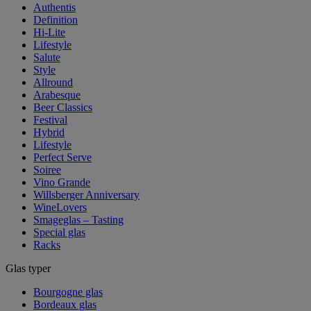
Authentis
Definition
Hi-Lite
Lifestyle
Salute
Style
Allround
Arabesque
Beer Classics
Festival
Hybrid
Lifestyle
Perfect Serve
Soiree
Vino Grande
Willsberger Anniversary
WineLovers
Smageglas – Tasting
Special glas
Racks
Glas typer
Bourgogne glas
Bordeaux glas