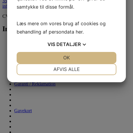
35 43 55 18
info@spiegelau.dk
samtykke til disse formål.
CVR: 27968694
Læs mere om vores brug af cookies og
Information
behandling af persondata
her
.
Handelsbetingelser
VIS
DETALJER
Priser / Betaling
Erhvervskunde
JA
NEJ
OK
JA
NEJ
Levering / Afhentning
Returnering
NØDVENDIGE
PRÆFERENCER
om GLAS
AFVIS ALLE
om ANDET
JA
NEJ
JA
NEJ
Opvask / Rengøring
Garanti / Reklamation
MARKETING
STATISTIK
Gavekort