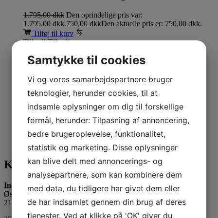
1.795,00
dkk
Den oprindelige pris var:
1.795,00 dkk.
750,00
dkk
Den aktuelle pris er: 750,00 dkk.
Tilføj til kurv
Tilbud!
Tilbud!
Samtykke til cookies
4 glas
51 cl.
23,8 cm
Vi og vores samarbejdspartnere bruger
Varenummer (SKU):
1416181.gk
teknologier, herunder cookies, til at
Wills.A. Rødvin 4 glas
indsamle oplysninger om dig til forskellige
formål, herunder: Tilpasning af annoncering,
599,00
dkk
Den oprindelige pris var:
bedre brugeroplevelse, funktionalitet,
599,00 dkk.
299,00
dkk
Den aktuelle pris er: 299,00 dkk.
Tilføj til kurv
statistik og marketing. Disse oplysninger
kan blive delt med annoncerings- og
Kontakt os
analysepartnere, som kan kombinere dem
Inducon Spiegelau A/S
med data, du tidligere har givet dem eller
Østbanegade 21
de har indsamlet gennem din brug af deres
2100 København Ø
tjenester. Ved at klikke på 'OK' giver du