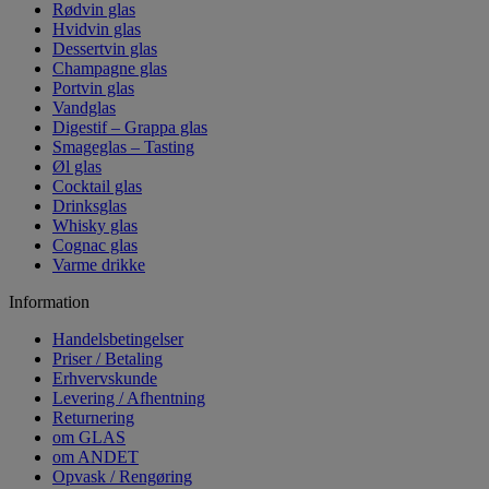
Rødvin glas
Hvidvin glas
Dessertvin glas
Champagne glas
Portvin glas
Vandglas
Digestif – Grappa glas
Smageglas – Tasting
Øl glas
Cocktail glas
Drinksglas
Whisky glas
Cognac glas
Varme drikke
Information
Handelsbetingelser
Priser / Betaling
Erhvervskunde
Levering / Afhentning
Returnering
om GLAS
om ANDET
Opvask / Rengøring