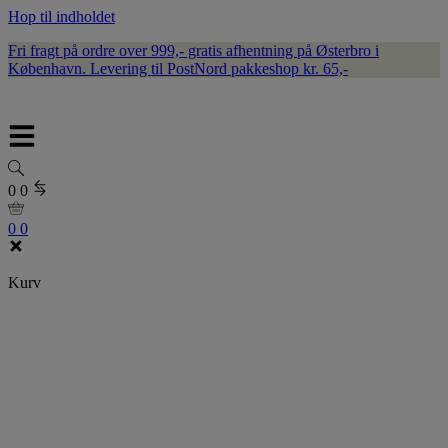
Hop til indholdet
Fri fragt på ordre over 999,- gratis afhentning på Østerbro i
København. Levering til PostNord pakkeshop kr. 65,-
0
0
0
0
Kurv