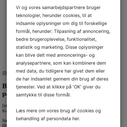
Garanti / Reklamation
Vi og vores samarbejdspartnere bruger
teknologier, herunder cookies, til at
indsamle oplysninger om dig til forskellige
Gavekort
formål, herunder: Tilpasning af annoncering,
bedre brugeroplevelse, funktionalitet,
statistik og marketing. Disse oplysninger
kan blive delt med annoncerings- og
Kontakt os
analysepartnere, som kan kombinere dem
med data, du tidligere har givet dem eller
de har indsamlet gennem din brug af deres
Bliv inspireret
tjenester. Ved at klikke på 'OK' giver du
på Instagram
samtykke til disse formål.
[instagram-feed feed=1]
Læs mere om vores brug af cookies og
Kontaktinformation
behandling af persondata
her
.
Inducon Spiegelau A/S
Østbanegade 21