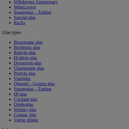
Willsberger Anniversary
WineLovers
Smageglas – Tasting
Special glas
Racks
Glas typer
Bourgogne glas
Bordeaux glas
Rødvin glas
Hvidvin glas
Dessertvin glas
Champagne glas
Portvin glas
Vandglas
Digestif – Grappa glas
Smageglas – Tasting
Øl glas
Cocktail glas
Drinksglas
Whisky glas
Cognac glas
Varme drikke