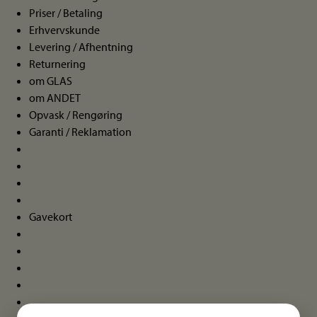
Priser / Betaling
Erhvervskunde
Levering / Afhentning
Returnering
om GLAS
om ANDET
Opvask / Rengøring
Garanti / Reklamation
Gavekort