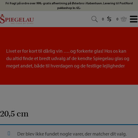
Hop
Fri fragt på ordre over 999,- gratis afhentning på Østerbro i København. Levering til PostNord
pakkeshop kr. 65,-
til
indholdet
0
0
0
0
Livet er for kort til dårlig vin …. og forkerte glas! Hos os kan
du altid finde et bredt udvalg af de kendte Spiegelau glas og
meget andet, både til hverdagen og de festlige lejligheder
20,5 cm
Der blev ikke fundet nogle varer, der matcher dit valg.