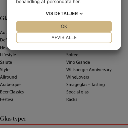
behandling af persondata
her
.
VIS
DETALJER
Glas serier
JA
NEJ
OK
JA
NEJ
Authentis
Hybrid
NØDVENDIGE
PRÆFERENCER
AFVIS ALLE
Definition
Lifestyle
JA
NEJ
JA
NEJ
Hi-Lite
Perfect Serve
Lifestyle
Soiree
MARKETING
STATISTIK
Salute
Vino Grande
Style
Willsberger Anniversary
Allround
WineLovers
Arabesque
Smageglas – Tasting
Beer Classics
Special glas
Festival
Racks
Glas typer