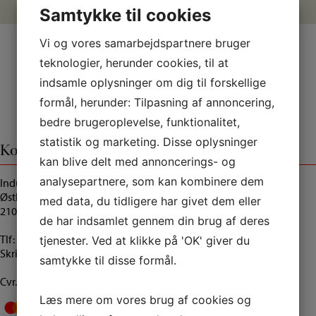
Kontakt os
Samtykke til cookies
Vi og vores samarbejdspartnere bruger
teknologier, herunder cookies, til at
indsamle oplysninger om dig til forskellige
formål, herunder: Tilpasning af annoncering,
bedre brugeroplevelse, funktionalitet,
statistik og marketing. Disse oplysninger
Kontaktinformation
kan blive delt med annoncerings- og
analysepartnere, som kan kombinere dem
Inducon Spiegelau A/S
Østbanegade 21
med data, du tidligere har givet dem eller
2100 København Ø
de har indsamlet gennem din brug af deres
Tlf:
+45 35 43 55 18
tjenester. Ved at klikke på 'OK' giver du
Skriv til os
her
samtykke til disse formål.
Cvr.: 27968694
Læs mere om vores brug af cookies og