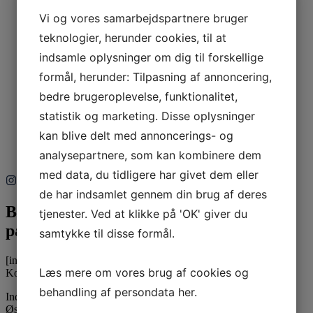
Garanti / Reklamation
Vi og vores samarbejdspartnere bruger
teknologier, herunder cookies, til at
indsamle oplysninger om dig til forskellige
Gavekort
formål, herunder: Tilpasning af annoncering,
bedre brugeroplevelse, funktionalitet,
statistik og marketing. Disse oplysninger
kan blive delt med annoncerings- og
Kontakt os
analysepartnere, som kan kombinere dem
med data, du tidligere har givet dem eller
de har indsamlet gennem din brug af deres
Bliv inspireret
tjenester. Ved at klikke på 'OK' giver du
på Instagram
samtykke til disse formål.
[instagram-feed feed=1]
Læs mere om vores brug af cookies og
Kontaktinformation
behandling af persondata
her
.
Inducon Spiegelau A/S
Østbanegade 21