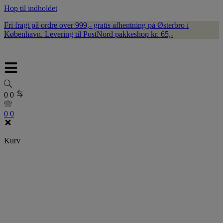
Hop til indholdet
Fri fragt på ordre over 999,- gratis afhentning på Østerbro i
København. Levering til PostNord pakkeshop kr. 65,-
0
0
0
0
Kurv