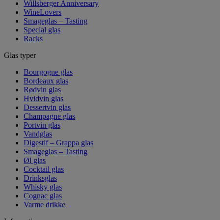
Willsberger Anniversary
WineLovers
Smageglas – Tasting
Special glas
Racks
Glas typer
Bourgogne glas
Bordeaux glas
Rødvin glas
Hvidvin glas
Dessertvin glas
Champagne glas
Portvin glas
Vandglas
Digestif – Grappa glas
Smageglas – Tasting
Øl glas
Cocktail glas
Drinksglas
Whisky glas
Cognac glas
Varme drikke