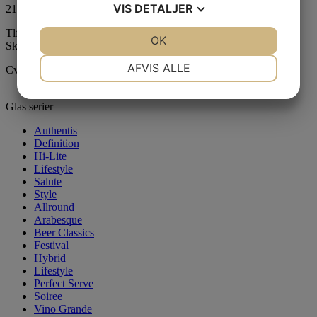
VIS
DETALJER
2100 København Ø
Tlf:
+45 35 43 55 18
JA
NEJ
OK
JA
NEJ
Skriv til os
her
NØDVENDIGE
PRÆFERENCER
AFVIS ALLE
Cvr.: 27968694
JA
NEJ
JA
NEJ
Glas serier
MARKETING
STATISTIK
Authentis
Definition
Hi-Lite
Lifestyle
Salute
Style
Allround
Arabesque
Beer Classics
Festival
Hybrid
Lifestyle
Perfect Serve
Soiree
Vino Grande